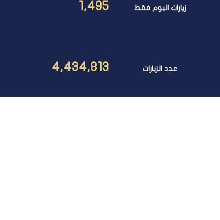
1,495
زيارات اليوم فقط
4,434,813
عدد الزيارات
مبنى المجلس الأعلى للجامعات، مقر جامعة القاهرة (الحرم
الجامعى)،الجيــزة
00235704158