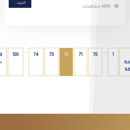
المزيد ...
4265 مشاهدات
…
…
72
1
70
71
73
74
100
ال
حة
»
قة