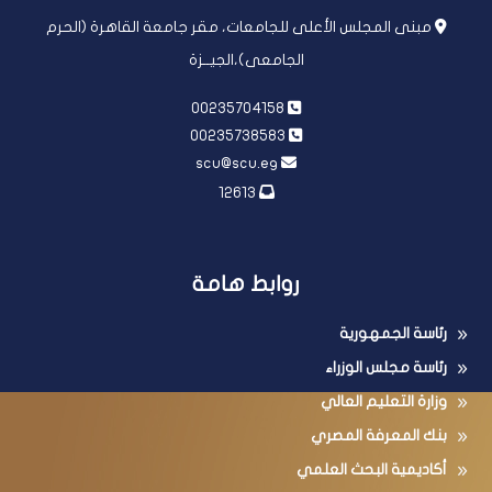
مبنى المجلس الأعلى للجامعات، مقر جامعة القاهرة (الحرم
الجامعى)،الجيــزة
00235704158
00235738583
scu@scu.eg
12613
روابط هامة
رئاسة الجمهورية
رئاسة مجلس الوزراء
وزارة التعليم العالي
بنك المعرفة المصري
أكاديمية البحث العلمي