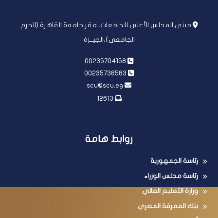
مبنى المجلس الأعلى للجامعات، مقر جامعة القاهرة (الحرم
الجامعى)،الجيــزة
00235704158
00235738583
scu@scu.eg
12613
روابط هامة
رئاسة الجمهورية
رئاسة مجلس الوزراء
وزارة التعليم العالي
بنك المعرفة المصري