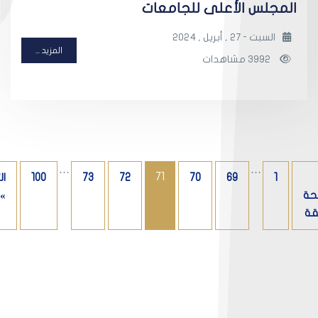
المجلس الأعلى للجامعات
السبت - 27 , أبريل , 2024
المزيد ...
3992 مشاهدات
…
…
71
1
69
70
72
73
100
ال
حة
»
قة