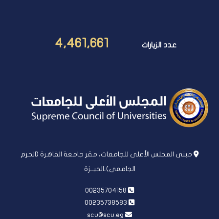
4,461,661
عدد الزيارات
مبنى المجلس الأعلى للجامعات، مقر جامعة القاهرة (الحرم
الجامعى)،الجيــزة
00235704158
00235738583
scu@scu.eg