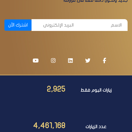
جديد وتكون دائما معنا فى قراراتنا!
اشترك الآن
2,925
زيارات اليوم فقط
4,461,168
عدد الزيارات