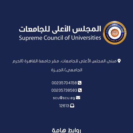
مبنى المجلس الأعلى للجامعات، مقر جامعة القاهرة (الحرم
الجامعى)،الجيــزة
00235704158
00235738583
scu@scu.eg
12613
روابط هامة