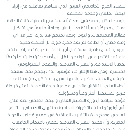
شمس، الصرح الأكاديمي العريق الذي يساهم بفاعلية في إثراء
البحث العلمي وخدمة المجتمع.
واوضح الدكتور مصطفى رفعت أنه منذ فجر الحضارة، كانت الطاقة
وما تزال محركاً رئيسياً لتقدم الإنسان، وعاملاً حاسماً في تشكيل
معالم المجتمعات. واليوم، ونحن نجتمع هنا ندرك أكثر من أي
وقت مضى أن الطاقة لم تعد مجرد مورد، بل أصبحت قضية
وجودية تمس حاضرنا ومستقبل أجيالنا. لقد تطورت تحديات الطاقة،
ولم تعد تقتصر على التوليد والنقل، بل أصبحت ترتبط ارتباطاً وثيقاً
بقضايا الاستدامة، والتغيرات المناخية، والتقدم التكنولوجي
المتسارع. وفي هذا الإطار، جاء مؤتمرنا الذي يجمع تحت سقفه
نخبة من العلماء والخبراء والمهندسين والمفكرين من مختلف
أنحاء العالم، لنتناقش ونتدارس محاور شديدة الأهمية، تمثل خريطة
طريق لمستقبل أكثر وعياً ومسؤولية.
مؤكد سيادته أن وزارة التعليم العالي والبحث العلمي تضع على
رأس أولوياتها ملف التغيرات المناخية بمنتهى الاهتمام والالتزام
العالمي ودمج ملف التغيرات المناخية في جميع قطاعات الدولة
المصرية. وأن قضية التغيرات المناخية تحظي باهتمام الجامعات
والمراكز والمعاهد والهيئات البحثية وقد تعددت جهود الجامعات