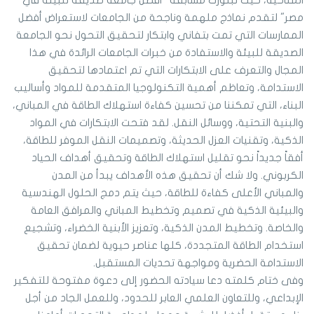
المناخية، حيث تبلورت مسابقة "أفضل جامعة صديقة للبيئة في
مصر" لتقدم نماذج ملهمة وناجحة من الجامعات لاستعراض أفضل
الممارسات التي تمت بتفاني وابتكار لتحقيق التحول نحو الجامعة
الصديقة للبيئة والاستفادة من خبرات الجامعات الرائدة في هذا
المجال والتعرف على الابتكارات التي تم اعتمادها لتحقيق
الاستدامة، وتعاظم أهمية التكنولوجيا المتقدمة للمواد وأساليب
البناء، التي تمكننا من تحسين كفاءة استهلاك الطاقة في المباني،
والبنية التحتية، ووسائل النقل. لقد فتحت الابتكارات في المواد
الذكية، وتقنيات العزل الحديثة، وتصميمات النقل الموفر للطاقة،
أفقاً جديداً نحو تقليل استهلاك الطاقة وتحقيق أهداف الحياد
الكربوني. ولا شك أن تحقيق هذه الأهداف يبدأ من المدن
والمباني الأعلى كفاءة للطاقة، حيث يتم دمج الحلول الهندسية
والبيئية الذكية في تصميم وتخطيط المباني والمرافق العامة
والخاصة. وتخطيط المدن الذكية، وتعزيز الأبنية الخضراء، وتشجيع
استخدام الطاقة المتجددة، كلها عناصر حيوية لضمان تحقيق
الاستدامة الحضرية ومواجهة تحديات المستقبل.
وفى ختام كلمته دعا سيادته الحضور إلى دعوة مفتوحة للتفكير
الإبداعي، وللتعاون العلمي العابر للحدود، وللعمل الجاد من أجل