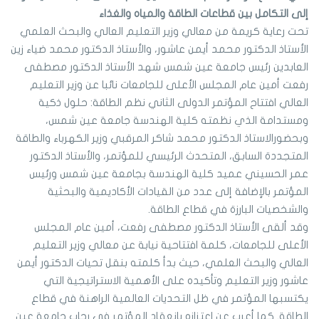
إلى التكامل بين قطاعات الطاقة والمياه والغذاء
تحت رعاية كريمة من معالي وزير التعليم العالي والبحث العلمي
الأستاذ الدكتور محمد أيمن عاشور، والأستاذ الدكتور محمد ضياء زين
العابدين رئيس جامعة عين شمس شهد الأستاذ الدكتور مصطفى
رفعت أمين عام المجلس الأعلى للجامعات نائبا عن وزير التعليم
العالي افتتاح المؤتمر الدولى الثاني نظم الطاقة: حلول ذكية
ومستدامة الذي نظمته كلية الهندسة جامعة عين شمس،
وبحضورالاستاذ الدكتور محمد شاكر المرقبي وزير الكهرباء والطاقة
المتجددة السابق، المتحدث الرئيسي للمؤتمر، والأستاذ الدكتور
عمر الحسيني عميد كلية الهندسة بجامعة عين شمس ورئيس
المؤتمر بالإضافة إلى عدد من القيادات الأكاديمية والبحثية
والشخصيات البارزة في قطاع الطاقة.
وقد ألقى الأستاذ الدكتور مصطفى رفعت، أمين عام المجلس
الأعلى للجامعات، كلمة افتتاحية نيابة عن معالي وزير التعليم
العالي والبحث العلمي، حيث بدأ كلمته بنقل تحيات الدكتور أيمن
عاشور وزير التعليم وتأكيده على الأهمية الاستراتيجية التي
يكتسبها المؤتمر في ظل التحديات العالمية الراهنة في قطاع
الطاقة. كما أعرب عن اعتزازه بانعقاد المؤتمر في رحاب جامعة عين