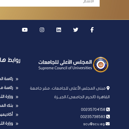
روابط ها
رئاسة ا
رئاسة مج
مبنى المجلس الأعلى للجامعات، مقر جامعة
وزارة ال
القاهرة (الحرم الجامعى)،الجيــزة
بنك الم
00235704158
أكاديمي
00235738583
وزارة الت
scu@scu.eg