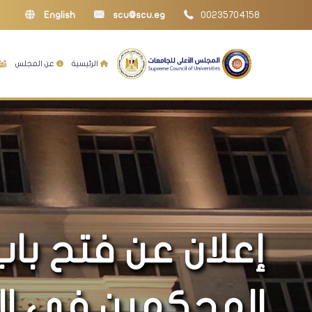
English
scu@scu.eg
00235704158
الرئيسية
عن المجلس
إعلان عن فتح با
المحكمين في الد