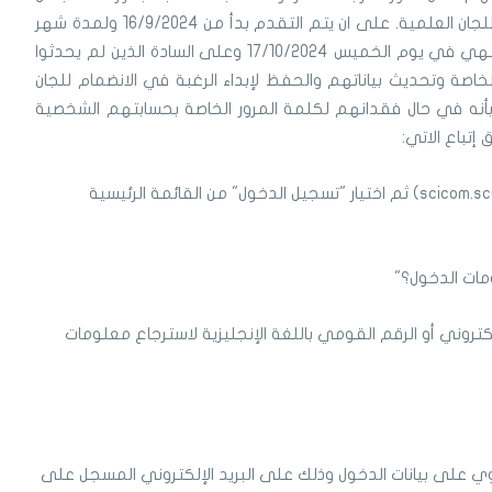
الأعلى للجامعات بتاريخ 16/9/2024 بشأن اللجان العلمية. على ان يتم التقدم بدأ من 16/9/2024 ولمدة شهر
وينتهي في يوم الخميس 17/10/2024 وعلى السادة الذين لم يحدثوا
اصة وتحديث بياناتهم والحفظ لإبداء الرغبة في الانضمام للجان
 بأنه في حال فقدانهم لكلمة المرور الخاصة بحسابتهم الشخصية
 إتباع الاتي:
1- الدخول على الموقع بالرابط الاتي (scicom.scu.eg) ثم اختيار "تسجيل الدخول" من القائمة الرئيسية
إلكتروني أو الرقم القومي باللغة الإنجليزية لاسترجاع معلومات
توي على بيانات الدخول وذلك على البريد الإلكتروني المسجل على