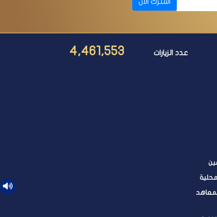
اشترك الآن
4,461,553
عدد الزيارات
ين
محلية
لمعاهد