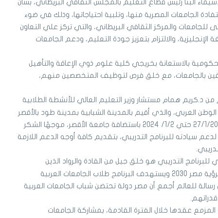
اء البنا رئيس قطاع التعليم بالمجلس الثقافي البريطاني، بشأن
ادة الجامعات المصرية منها، وتلبية احتياجاتها، وذلك في ضوء
 للجامعات والمركز الثقافي البريطاني، والتي تركز علي التعاون
الإنجليزية، والالتزام بتعزيز جودة التعليم، ودعم الجامعات
ومية بالاستعانة بخريجي كلية علوم ذوي الإعاقة والتأهيل
عاقين بالجامعات، مع خلق فرص لتوظيف المتخصصين منهم،
ن د.كريم همام مستشار وزير التعليم العالي للأنشطة الطلابية
 الوطن العربي، والذي أقيم بالمدينة الشبابية بمدينة طود بالأقصر
بعنوان (Leaders 2030) في الفترة من 27/1/2024 حتي 1/2/ 2024 باستضافة جامعة الأقصر، موجهًا الشكر
عم سيادته للبرنامج التدريبي، بتقديم كافة أوجه الدعم اللازمة
تدريبي.
للبرنامج التدريبي هو خلق جيل من القادة والرواد الذين
يساهمون في رسم مستقبل أفضل وفقًا لرؤية مصر 2030 ويستهدف البرنامج طلاب الجامعات العربية
ل رسالة للعالم أجمع أن مصر دولة تحتضن شباب الجامعات العربية
دراتهم.
المزمع عقدها خلال الفترة القادمة، بمشاركة الجامعات