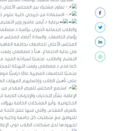
- تعاون مشترك بين المجلس الأعلى لل
- الاستفادة من خريجي كلية علوم ذوي
برعاية د.أيمن عاشور وزير التعل
والطلاب اجتماعه الدوري برئاسة د.مصطفي
رؤساء الجامعات، والسادة أعضاء المجلس من
المجلس الأعلى للجامعات بجامعة القاهرة.
في بداية الاجتماع، هنأ د.مصطفي رفعت د.
التعليم والطلاب، متمنيًا لسيادته المزيد من
كما قدم د.مصطفى رفعت التهنئة للمجتمع
متمنيًا للجامعات المصرية عامًا دراسيًّا م
على تأهيل الطلاب وإكسابهم المهارات ال
استمع المجلس للعرض المقدم من د.
الإعاقة، بشأن التحديات والإجراءات اللازمة
الحكومية، وأبرز المشكلات الخاصة بهؤلاء
بالعرض المقدم، والتي منها عمل لائحة م
للتوافق مع متطلبات كل جامعة وكلية وطب
لجهودها لحل مشكلات الطلاب ذوي الإعاقة