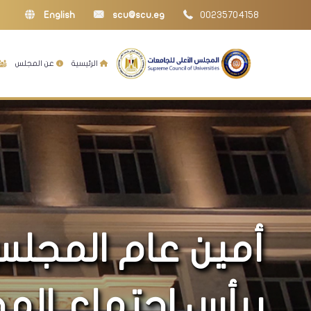
English
scu@scu.eg
00235704158
الرئيسية
عن المجلس
أمين عام المجلس
يرأس اجتماع الم