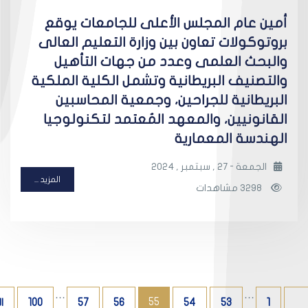
أمين عام المجلس الأعلى للجامعات يوقع
بروتوكولات تعاون بين وزارة التعليم العالى
والبحث العلمى وعدد من جهات التأهيل
والتصنيف البريطانية وتشمل الكلية الملكية
البريطانية للجراحين، وجمعية المحاسبين
القانونيين، والمعهد المُعتمد لتكنولوجيا
الهندسة المعمارية
الجمعة - 27 , سبتمبر , 2024
المزيد ...
3298 مشاهدات
…
…
55
1
53
54
56
57
100
ا