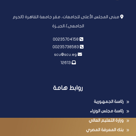
مبنى المجلس الأعلى للجامعات، مقر جامعة القاهرة (الحرم
الجامعى)،الجيــزة
00235704158
00235738583
scu@scu.eg
12613
روابط هامة
رئاسة الجمهورية
رئاسة مجلس الوزراء
وزارة التعليم العالي
بنك المعرفة المصري