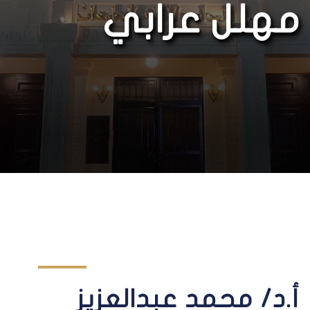
مهلل عرابي
أ.د/ محمد عبدالعزيز