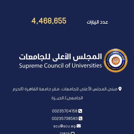
4,468,655
عدد الزيارات
مبنى المجلس الأعلى للجامعات، مقر جامعة القاهرة (الحرم
الجامعى)،الجيــزة
00235704158
00235738583
scu@scu.eg