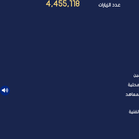
4,455,118
عدد الزيارات
ين
محلية
لمعاهد
لفنية