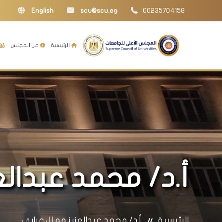
English
scu@scu.eg
00235704158
الرئيسية
عن المجلس
أ.د/ محمد عبدالع
الرئيسية
أ.د/ محمد عبدالعزيز مهلل عرابي