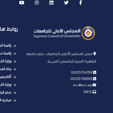
روابط ها
رئاسة ا
رئاسة مج
مبنى المجلس الأعلى للجامعات، مقر جامعة
وزارة ال
القاهرة (الحرم الجامعى)،الجيــزة
بنك الم
00235704158
أكاديمي
00235738583
وزارة الت
scu@scu.eg
12613
مصر الر
مبادرة ا