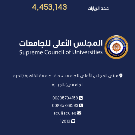
4,453,143
عدد الزيارات
مبنى المجلس الأعلى للجامعات، مقر جامعة القاهرة (الحرم
الجامعى)،الجيــزة
00235704158
00235738583
scu@scu.eg
12613