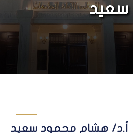
سعيد
أ.د/ هشام محمود سعيد