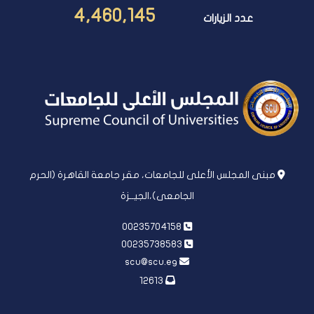
4,460,145
عدد الزيارات
مبنى المجلس الأعلى للجامعات، مقر جامعة القاهرة (الحرم
الجامعى)،الجيــزة
00235704158
00235738583
scu@scu.eg
12613