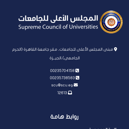
مبنى المجلس الأعلى للجامعات، مقر جامعة القاهرة (الحرم
الجامعى)،الجيــزة
00235704158
00235738583
scu@scu.eg
12613
روابط هامة