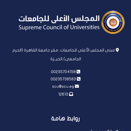
مبنى المجلس الأعلى للجامعات، مقر جامعة القاهرة (الحرم
الجامعى)،الجيــزة
00235704158
00235738583
scu@scu.eg
12613
روابط هامة