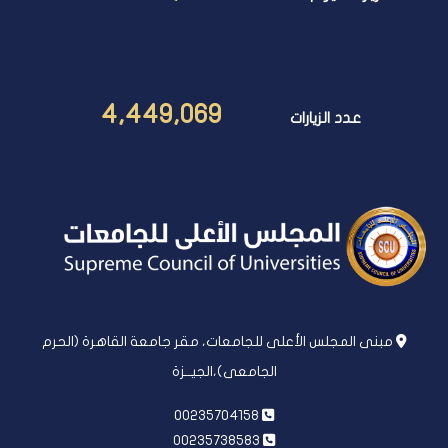
4,449,069
عدد الزيارات
مبنى المجلس الأعلى للجامعات، مقر جامعة القاهرة (الحرم
الجامعى)،الجيــزة
00235704158
00235738583