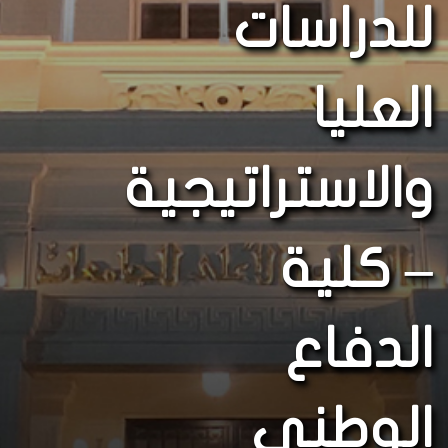
للدراسات
العليا
والاستراتيجية
– كلية
الدفاع
الوطنى