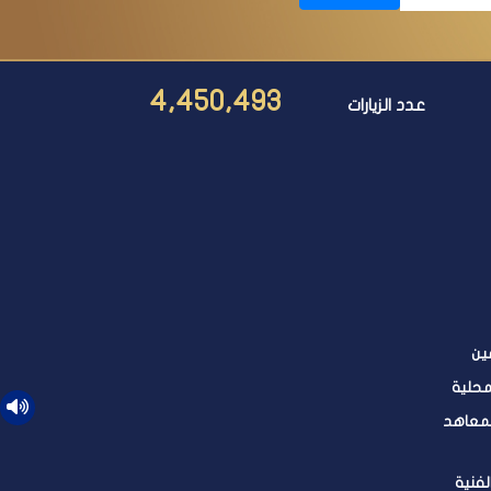
4,450,493
عدد الزيارات
ين
محلية
لمعاهد
لفنية