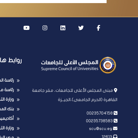
روابط ها
رئاسة ا
رئاسة مج
مبنى المجلس الأعلى للجامعات، مقر جامعة
وزارة ال
القاهرة (الحرم الجامعى)،الجيــزة
بنك الم
00235704158
أكاديمي
00235738583
وزارة الت
scu@scu.eg
12613
مصر الر