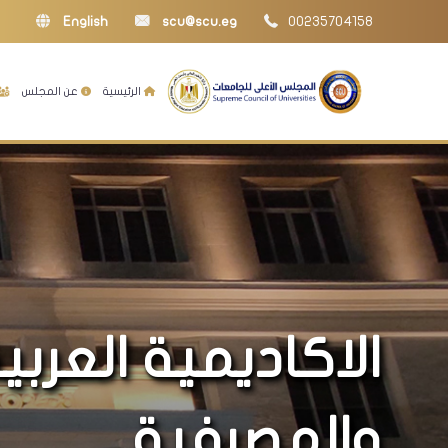
English
scu@scu.eg
00235704158
الرئيسية
عن المجلس
الاكاديمية العربي
والمصرفية