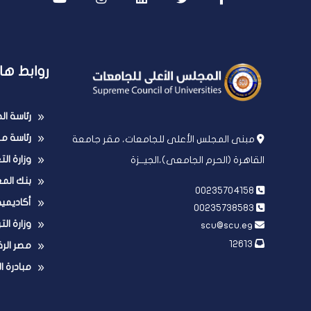
روابط ها
رئاسة ا
رئاسة مج
مبنى المجلس الأعلى للجامعات، مقر جامعة
وزارة ال
القاهرة (الحرم الجامعى)،الجيــزة
بنك الم
00235704158
أكاديمي
00235738583
وزارة الت
scu@scu.eg
12613
مصر الر
مبادرة ا