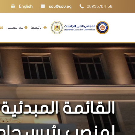
English
scu@scu.eg
00235704158
الرئيسية
عن المجلس
القائمة المبدئية
لمنصب رئيس جامع