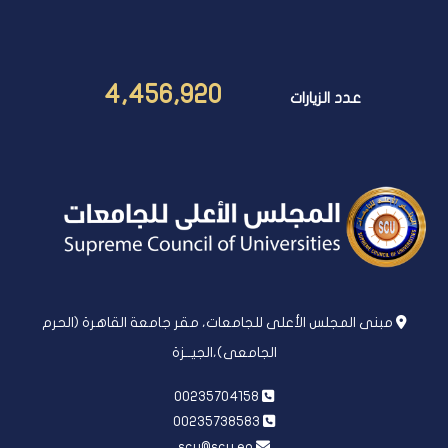
4,456,920
عدد الزيارات
مبنى المجلس الأعلى للجامعات، مقر جامعة القاهرة (الحرم
الجامعى)،الجيــزة
00235704158
00235738583
scu@scu.eg