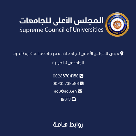
مبنى المجلس الأعلى للجامعات، مقر جامعة القاهرة (الحرم
الجامعى)،الجيــزة
00235704158
00235738583
scu@scu.eg
12613
روابط هامة