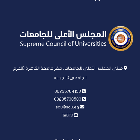
مبنى المجلس الأعلى للجامعات، مقر جامعة القاهرة (الحرم
الجامعى)،الجيــزة
00235704158
00235738583
scu@scu.eg
12613