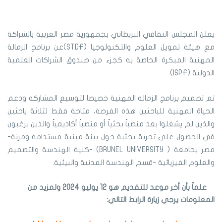
يعلن المجلس الثقافي البريطاني بجمهورية مصر العربية بالشراكة
مع هيئة تمويل العلوم والتكنولوجيا (STDF)عن برنامج الزمالة
المهنية المبكرة الخاصة به كجزء من صندوق الشراكات العلمية
الدولية (ISPF).
تم تصميم برنامج الزمالة المهنية خصيصا لتوسيع المشاركة ودعم
الحياة المهنية للباحثين هذه الفرصة، متاحة فقط لثلاثة باحثين
والذين لم يشغلوا بعد منصباً بحثياً أو منصباً أكاديمياً والذين يرغبون
في الحصول علي تجربة بحثية حول بيئة مبنية مستدامة ومرنة-
مصر بجامعة ( BRUNEL UNIVERSITY) -كلية الهندسة والتصميم
والعلوم الفيزيائية -قسم الهندسة المدنية والبيئية.
علماً بأن أخر موعد للتقديم هو 12 يوليو 2024 ولمزيد من
المعلومات يرجي زيارة الرابط التالي: