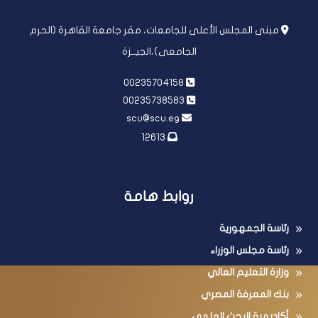
مبنى المجلس الأعلى للجامعات، مقر جامعة القاهرة (الحرم
الجامعى)،الجيــزة
00235704158
00235738583
scu@scu.eg
12613
روابط هامة
رئاسة الجمهورية
رئاسة مجلس الوزراء
وزارة التعليم العالي
بنك المعرفة المصري
أكاديمية البحث العلمي