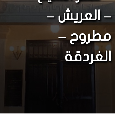
– العريش –
مطروح –
الغردقة