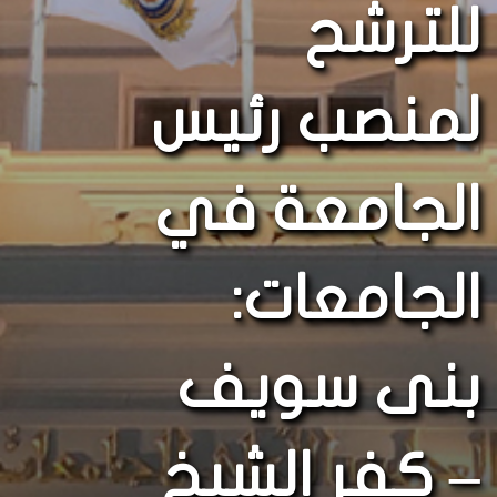
للترشح
لمنصب رئيس
الجامعة في
الجامعات:
بنى سويف
– كفر الشيخ