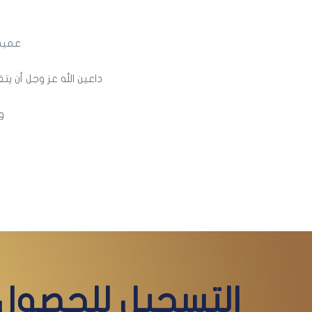
عميد
داعين الله عز وجل أن ي
و
التسجيل للحصول 