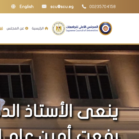
English
scu@scu.eg
00235704158
الرئيسية
عن المجلس
ينعى الأستاذ ال
رفعت أمين عام ا