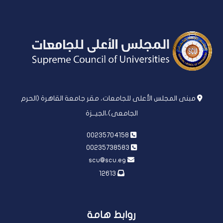
مبنى المجلس الأعلى للجامعات، مقر جامعة القاهرة (الحرم
الجامعى)،الجيــزة
00235704158
00235738583
scu@scu.eg
12613
روابط هامة