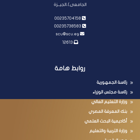
مبنى المجلس الأعلى للجامعات، مقر جامعة القاهرة (الحرم
الجامعى)،الجيــزة
00235704158
00235738583
scu@scu.eg
12613
روابط هامة
رئاسة الجمهورية
رئاسة مجلس الوزراء
وزارة التعليم العالي
بنك المعرفة المصري
أكاديمية البحث العلمي
وزارة التربية والتعليم