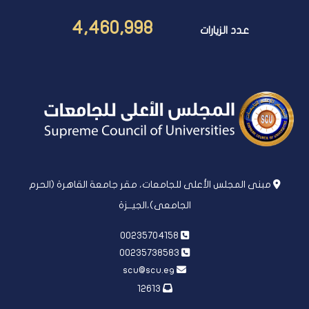
4,460,998
عدد الزيارات
مبنى المجلس الأعلى للجامعات، مقر جامعة القاهرة (الحرم
الجامعى)،الجيــزة
00235704158
00235738583
scu@scu.eg
12613