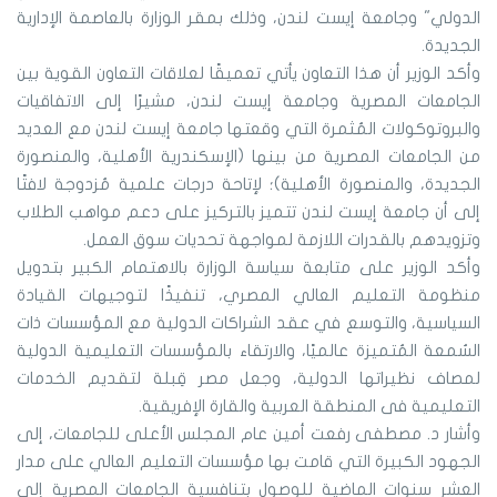
الدولي" وجامعة إيست لندن، وذلك بمقر الوزارة بالعاصمة الإدارية
الجديدة.
وأكد الوزير أن هذا التعاون يأتي تعميقًا لعلاقات التعاون القوية بين
الجامعات المصرية وجامعة إيست لندن، مشيرًا إلى الاتفاقيات
والبروتوكولات المُثمرة التي وقعتها جامعة إيست لندن مع العديد
من الجامعات المصرية من بينها (الإسكندرية الأهلية، والمنصورة
الجديدة، والمنصورة الأهلية)؛ لإتاحة درجات علمية مُزدوجة لافتًا
إلى أن جامعة إيست لندن تتميز بالتركيز على دعم مواهب الطلاب
وتزويدهم بالقدرات اللازمة لمواجهة تحديات سوق العمل.
وأكد الوزير على متابعة سياسة الوزارة بالاهتمام الكبير بتدويل
منظومة التعليم العالي المصري، تنفيذًا لتوجيهات القيادة
السياسية، والتوسع في عقد الشراكات الدولية مع المؤسسات ذات
السُمعة المُتميزة عالميًا، والارتقاء بالمؤسسات التعليمية الدولية
لمصاف نظيراتها الدولية، وجعل مصر قِبلة لتقديم الخدمات
التعليمية فى المنطقة العربية والقارة الإفريقية.
وأشار د. مصطفى رفعت أمين عام المجلس الأعلى للجامعات، إلى
الجهود الكبيرة التي قامت بها مؤسسات التعليم العالي على مدار
العشر سنوات الماضية للوصول بتنافسية الجامعات المصرية إلى