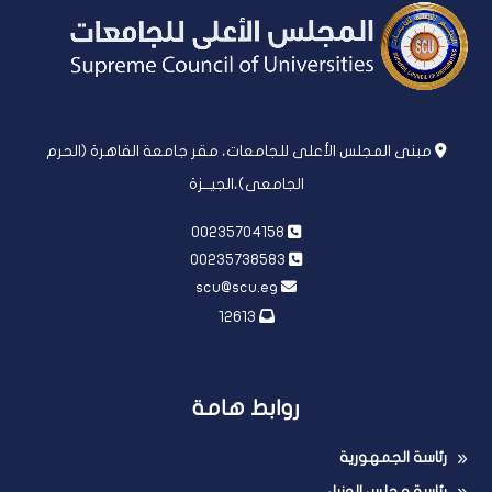
مبنى المجلس الأعلى للجامعات، مقر جامعة القاهرة (الحرم
الجامعى)،الجيــزة
00235704158
00235738583
scu@scu.eg
12613
روابط هامة
رئاسة الجمهورية