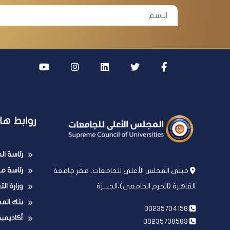
روابط ها
رئاسة ا
رئاسة مج
مبنى المجلس الأعلى للجامعات، مقر جامعة
وزارة ال
القاهرة (الحرم الجامعى)،الجيــزة
بنك الم
00235704158
أكاديمي
00235738583