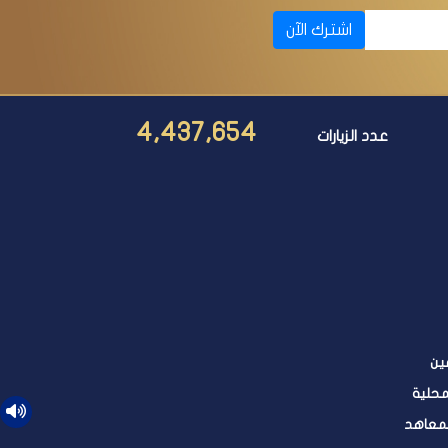
اشترك الآن
4,437,654
عدد الزيارات
ين
محلية
لمعاهد