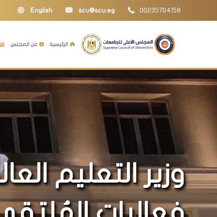
English
scu@scu.eg
00235704158
الرئيسية
عن المجلس
وزير التعليم الع
فعاليات المُلتقى