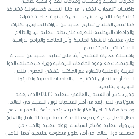
مُخرجات التعليم ومُتطلبات وصناعات الغد، وأهمية تضمين
واكتساب "المهارات الخضراء" من خلال التعليم كمسؤولية مُشتركة
تجاه كوكبنا الذي نعيش عليه من خلال ثورة صناعية خضراء).
كما تضمن المُنتدى تنظيم العديد من الزيارات للمدارس والكليات
والجامعات البريطانية؛ للتعرف على نظم التعليم بها والاطلاع
على مختلف الأنشطة الطلابية، وأبرز المناهج والبرامج الدراسية
الحديثة التي يتم تقديمها.
واشتملت فعاليات المُنتدى أيضًا على تنظيم العديد من اللقاءات
والاجتماعات مع وفود الجامعات البريطانية ووزراء من مختلف الدول
العربية والأجنبية بالتعاون مع المكتب الثقافي المصري بلندن؛
لبحث أوجه التعاون المُشترك بين الجامعات المصرية ونظيرتها
الدولية والإقليمية.
جدير بالذكر، أن المنتدى العالمي للتعليم (EWF) الذي يعقد
سنويًا في لندن، يُعد من أكبر المنتديات لوزراء التعليم في العالم،
ومنصة هامّة لتبادل الأفكار والخبرات، وتحديد أفضل الممارسات في
مجال التعليم، حيث يُتيح هذا الحدث فرصة فريدة للتواصل والتعاون
بين وزراء التعليم وصُنّاع السياسات، ورواد التعليم والخبراء من
مختلف دول العالم، من أجل تطوير منظومة تعليمية أفضل للأجيال