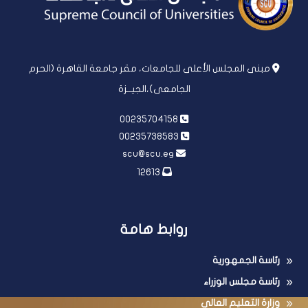
مبنى المجلس الأعلى للجامعات، مقر جامعة القاهرة (الحرم
الجامعى)،الجيــزة
00235704158
00235738583
scu@scu.eg
12613
روابط هامة
رئاسة الجمهورية
رئاسة مجلس الوزراء
وزارة التعليم العالي