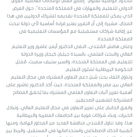
للحدود الوطنية بعنوان "إطلاق العنان للإمكانات العالمية: العرض
الدولي للتعليم والمهارات في المملكة المتحدة"، حول العرض
الذي يمكن للمملكة المتحدة تقديمه للشركاء الدوليين في هذا
المجال، مشيرة إلى أن التقرير يعتبر قراءة أساسية لأي دولة تبحث
عن إقامة شراكات مستقبلية مع المؤسسات التعليمية في
المملكة المتحدة.
وعلى هامش المُنتدى، التقى الدكتور أيمن عاشور وزير التعليم
العالي والبحث العلمي، بالسيدة جيليان كيجان وزيرة الدولة
للتعليم في المملكة المتحدة، والسير ستيف سميث، مُمثل
الحكومة البريطانية لشئون التعليم.
وتناول اللقاء بحث سُبل دعم التعاون المشترك في مجال التعليم
العالي بين مصر والمملكة المتحدة، حيث أكد الدكتور عاشور على
أهمية تعزيز آليات التعاون العلمي المشترك بما يُحقق المصالح
المشتركة للشعبين الصديقين.
واتفق الجانبان على تعزيز التعاون في مجال التعليم العالي، وتبادل
الخبرات، وبناء شراكات قوية بين الجامعات المصرية والبريطانية.
هذا، وقد تناول المُنتدى مناقشة العديد من المحاور الهامة، ومنها
(تقنية الذكاء الاصطناعي واستخداماتها في المستقبل، والربط بين