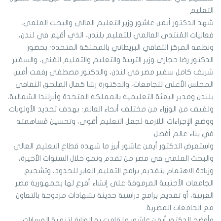
التعليم
شهد الدكتور أيمن عاشور وزير التعليم العالي والبحث العلمي،
فعاليات المُنتدى العالمي للتعليم بلندن، الذي أقيم في لندن،
ونظمه المركز الثقافي البريطاني بالمملكة المتحدة؛ بحضور
الدكتور رضا حجازي وزير التربية والتعليم والتعليم الفني، والسفير
شريف كامل سفير مصر في لندن، والدكتور مصطفى رفعت أمين
المجلس الأعلى للجامعات، والدكتورة رشا كمال الملحق الثقافي
بلندن ومدير البعثة التعليمية بالمملكة المتحدة وأيرلندا الشمالية،
ولفيف من الوزراء من مختلف أنحاء العالم؛ بهدف تحديد الأولويات
ووضع الإجراءات اللازمة لجعل التعليم أقوى، وتحسين مُساهمته
في بناء عالم أفضل.
واستعرض الدكتور أيمن عاشور أبرز ما شهده قطاع التعليم العالي
والبحث العلمي في مصر من تقدم ونمو خلال السنوات الأخيرة،
وزيادة الاهتمام بتقديم برامج التعليم العابر للحدود، وتشجيع
الجامعات الأجنبية المرموقة على إنشاء أفرع لها بجمهورية مصر
العربية، أو تقديم برامج دراسية حديثة بشهادات مزدوجة بالتعاون
مع الجامعات المصرية.
وأوضح الدكتور أيمن عاشور ما قامت به الوزارة لتنمية المسارات