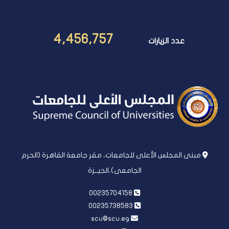
4,456,757
عدد الزيارات
مبنى المجلس الأعلى للجامعات، مقر جامعة القاهرة (الحرم
الجامعى)،الجيــزة
00235704158
00235738583
scu@scu.eg