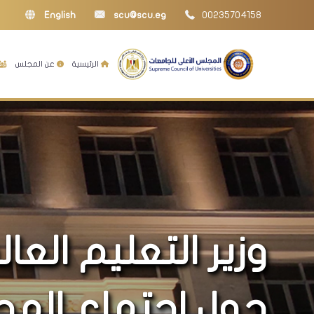
English
scu@scu.eg
00235704158
الرئيسية
عن المجلس
وزير التعليم العا
حول اجتماع المج