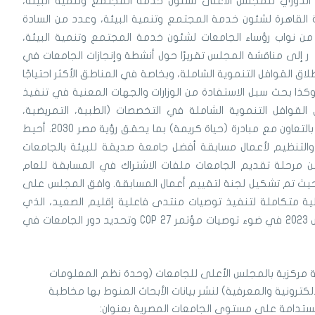
 الدوري للمجلس الأعلى لشئون خدمة المجتمع وتنمية البيئة،
لقاهرة لشئون خدمة المجتمع وتنمية البيئة، وعدد من السادة
 من نواب رؤساء الجامعات لشئون خدمة المجتمع وتنمية البيئة،
ر إلى مناقشة المجلس تقريرًا حول أنشطة وإنجازات الجامعات في
ق القوافل التنموية الشاملة، وبخاصة في المناطق الأكثر احتياجًا
 وكذا بحث سبل الاستفادة من الوزارات والجهات المعنية في تنفيذ
عام 2023 بشأن إطلاق القوافل التنموية الشاملة في التخصصات (الطبية، التمريضية،
البيطرية، الزراعية) للمناطق الأكثر احتياجًا، بالتعاون مع مبادرة (حياة كريمة) بما يحقق رؤية مصر 2030. أحيط
 والتنظيم لأعمال مسابقة أفضل جامعة صديقة للبيئة بالجامعات
من مرحلة تقديم الجامعات ملفات الاشتراك في المسابقة للعام
ييم، حيث تم تشكيل لجنة لتقييم أعمال المسابقة. وافق المجلس على
ة متكاملة لتنفيذ توصيات منتدى فاعلية إقليم الصعيد، الذي
أقيم في رحاب جامعة أسيوط في 8 مارس 2023 في ضوء توصيات مؤتمر COP 27 وتحديد دور الجامعات في
 مركزية بالمجلس الأعلى للجامعات (وحدة نظم المعلومات
لإلكترونية والمعرفية) لنشر بيانات الأبحاث المنوط بها مخاطبة
المستدامة على مستوى الجامعات المصرية بعنوان: