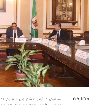
مشاركة
استعرض د. أيمن عاشور وزير التعليم ال