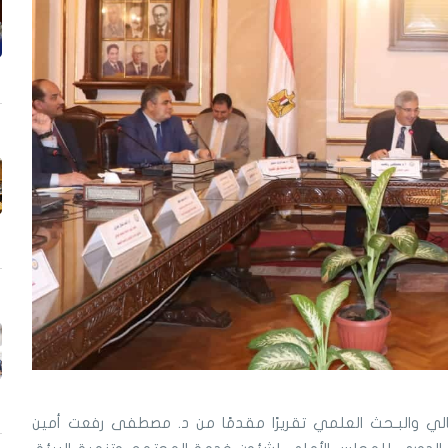
عالي والبـحث العلمي تقريرًا مقدمًا من د. مصطفى رفعت أمين