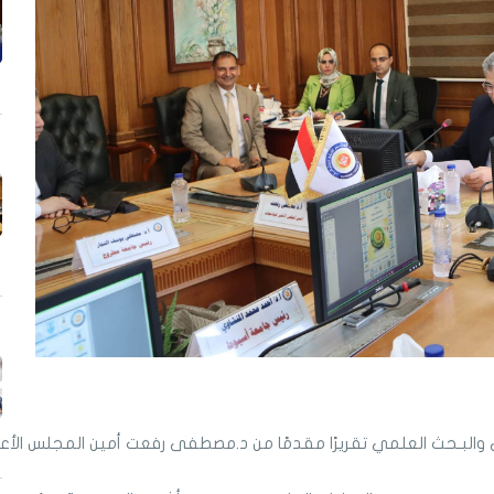
ي والبـحث العلمي تقريرًا مقدمًا من د.مصطفى رفعت أمين المجلس الأعل