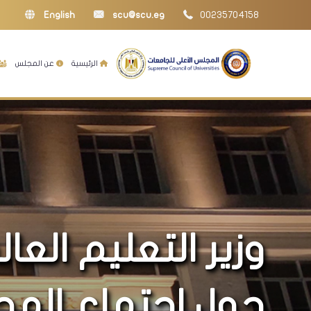
English
scu@scu.eg
00235704158
الرئيسية
عن المجلس
وزير التعليم العا
حول اجتماع المج