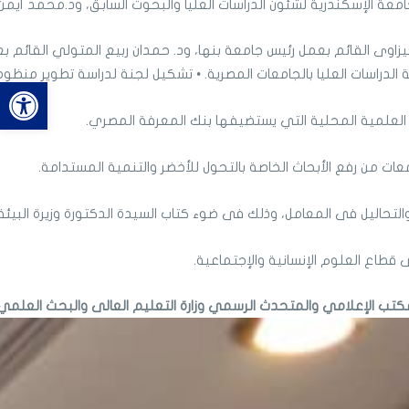
عة الإسكندرية لشئون الدراسات العليا والبحوث السابق، ود.محمد أيمن 
يزاوى القائم بعمل رئيس جامعة بنها، ود. حمدان ربيع المتولي القائم
راسات العليا بالجامعات المصرية. • تشكيل لجنة لدراسة تطوير منظومة 
bar
العلمية المحلية التي يستضيفها بنك المعرفة المصري.
عات من رفع الأبحاث الخاصة بالتحول للأخضر والتنمية المستدامة.
فى المعامل، وذلك فى ضوء كتاب السيدة الدكتورة وزيرة البيئة، بشأن اللائح
قطاع العلوم الإنسانية والإجتماعية.
للمكتب الإعلامي والمتحدث الرسمي وزارة التعليم العالى والبحث العلمي