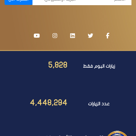
5,828
زيارات اليوم فقط
4,448,294
عدد الزيارات