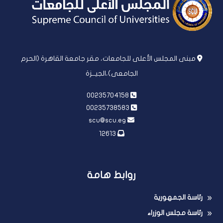
مبنى المجلس الأعلى للجامعات، مقر جامعة القاهرة (الحرم
الجامعى)،الجيــزة
00235704158
00235738583
scu@scu.eg
12613
روابط هامة
رئاسة الجمهورية
رئاسة مجلس الوزراء