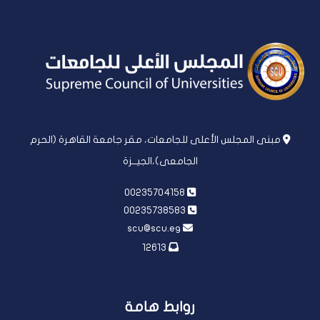
مبنى المجلس الأعلى للجامعات، مقر جامعة القاهرة (الحرم
الجامعى)،الجيــزة
00235704158
00235738583
scu@scu.eg
12613
روابط هامة