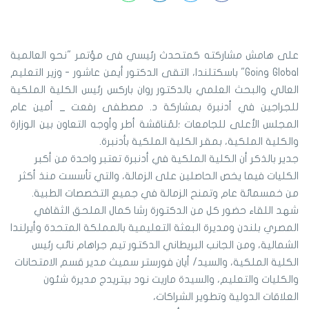
على هامش مشاركته كمتحدث رئيسي فى مؤتمر "نحو العالمية
Going Global" باسكتلندا، التقى الدكتور أيمن عاشور - وزير التعليم
العالي والبحث العلمي بالدكتور روان باركس رئيس الكلية الملكية
للجراجين في أدنبرة بمشاركة د. مصطفى رفعت _ أمين عام
المجلس الأعلى للجامعات ؛لمُناقشة أطر وأوجه التعاون بين الوزارة
والكلية الملكية، بمقر الكلية الملكية بأدنبرة.
جدير بالذكر أن الكلية الملكية في أدنبرة تعتبر واحدة من أكبر
الكليات فيما يخص الحاصلين على الزمالة، والتي تأسست منذ أكثر
من خمسمائة عام وتمنح الزمالة في جميع التخصصات الطبية.
شهد اللقاء حضور كل من الدكتورة رشا كمال الملحق الثقافي
المصري بلندن ومديرة البعثة التعليمية بالمملكة المتحدة وأيرلندا
الشمالية، ومن الجانب البريطاني الدكتور تيم جراهام نائب رئيس
الكلية الملكية، والسيد/ أيان فورستر سميث مدير قسم الامتحانات
والكليات والتعليم، والسيدة ماريت نود بيتريدج مديرة شئون
العلاقات الدولية وتطوير الشراكات،