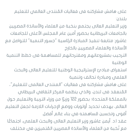
على هامش مشاركته فى فعاليات المُنتدى العالمي للتعليم
بلندن:
وزير التعليم العالى يجتمع بنخبة من العلماء والأساتذة المصريين
بالجامعات البريطانية بحضور أمين عام المجلس الأعلى للجامعات
عاشور: متابعة تنفيذ المبادرة الرئاسية "جسور التنمية" للتواصل مع
الأساتذة والعلماء المصريين بالخارج
الترحيب بمشروعاتهم ومقترحاتهم للمساهمة فى خطط التنمية
الوطنية
استعراض مبادئ الإستراتيجية الوطنية للتعليم العالى والبحث
العلمي ومبادرة تحالف وتنمية
على هامش مشاركته فى فعاليات "المنتدى العالمى للتعليم"،
المُنعقد فى لندن، والذي ينظمه المركز الثقافي البريطاني
بالمملكة المتحدة؛ بحضور 122 وزيرًا من وزراء التربية والتعليم حول
العالم، بهدف تحديد أولويات ووضع الإجراءات اللازمة لجعل التعليم
أقوى وتحسين مُساهمته في بناء عالم أفضل.
عقد ا.د. أيمن عاشور وزير التعليم العالى والبحث العلمى، اجتماعًا
مع نُخبة من العلماء والأساتذة المصريين المُتميزين في مختلف