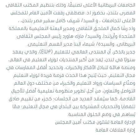
الجامعات البريطانية الأعلى تصنيفًا، وذلك بتنظيم المكتب الثقافى
المصرى بلندن، بحضور ا.د. مصطفى رفعت الأمين العام للمجلس
الأعلى للجامعات ، و السيد/ شريف كامل سفير مصر بلندن، ،
وا.د.رشا كمال الملحق الثقافى ومدير البعثة التعليمية بالمملكة
المتحدة وأيرلندا، والسيد/ مارك هاورد رئيس المجلس الثقافى
البريطانى، والسيدة/ شيماء البنا مدير القسم التعليمى.
جدير بالذكر، أن المنتدى العالمي للتعليم (EWF)، والذي يعقد
سنويًا في لندن، يُعد من أكبر المنتديات لوزراء التعليم في العالم،
ومنصة هامّة لتبادل الأفكار والخبرات، وتحديد أفضل الممارسات في
مجال التعليم، حيث يُتيح هذا الحدث فرصة فريدة لوزراء التعليم
وصنّاع السياسات ورواد التعليم والخبراء من مختلف دول العالم
التواصل والتعاون، من أجل تطوير منظومة تعليمية أفضل للأجيال
القادمة، كما سيُعقد العديد من الجلسات؛ كجزء من تقييم صادق
للقضايا والتحديات المشتركة بين البلدان في مجال التعليم؛ ممّا
يُساهم في وضع الحلول المناسبة.
الإدارة العامة لشئون مكتب أمين المجلس
إدارة العلاقات العامة