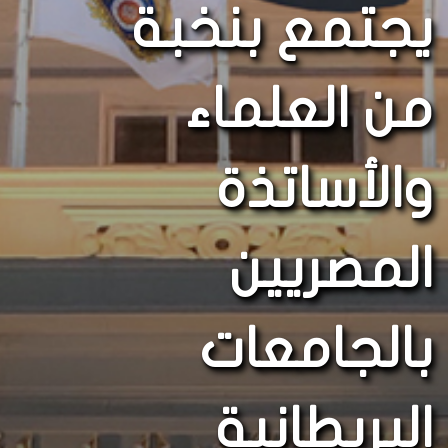
يجتمع بنخبة
من العلماء
والأساتذة
المصريين
بالجامعات
البريطانية