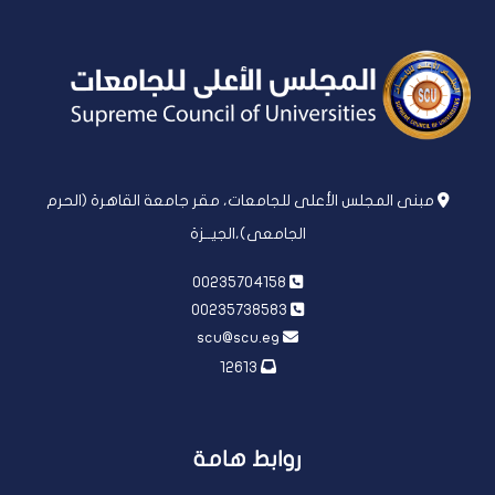
مبنى المجلس الأعلى للجامعات، مقر جامعة القاهرة (الحرم
الجامعى)،الجيــزة
00235704158
00235738583
scu@scu.eg
12613
روابط هامة