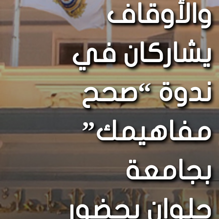
والأوقاف
يشاركان في
ندوة “صحح
مفاهيمك”
بجامعة
حلوان بحضور