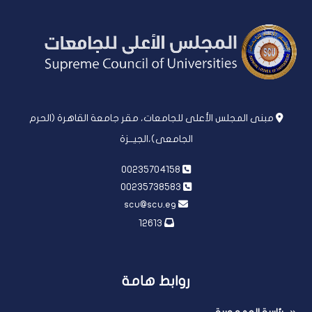
مبنى المجلس الأعلى للجامعات، مقر جامعة القاهرة (الحرم
الجامعى)،الجيــزة
00235704158
00235738583
scu@scu.eg
12613
روابط هامة