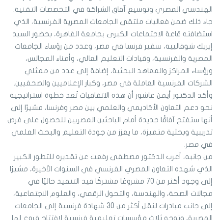
الهندسي المصري وتوسيع آفاق الشراكة في التخصصات التقنية.
جاء ذلك ضمن فعاليات ملتقى الجامعات المصرية الفرنسية، الذي
استضافته قاعة الاجتماعات الكبرى بجامعة القاهرة، بحضور السيد
إيريك شوفالييه، سفير فرنسا في مصر، وعدد من رؤساء الجامعات
المصرية والفرنسية، وقيادات التعليم العالي، وأمناء المجالس،
ورؤساء المراكز والمعاهد البحثية، إضافة إلى عدد من ممثلي
الشركات الفرنسية العاملة في مصر، وكبار الإعلاميين والصحفيين.
وأكد الدكتور أيمن عاشور أن هذه الاتفاقيات تُعد خطوة استراتيجية
نحو دعم التعاون الأكاديمي والعلمي بين مصر وفرنسا، مشيرًا إلى
أنها ستفتح آفاقًا جديدة أمام الباحثين المصريين للحصول على فرص
تدريبية وبحثية متميزة، ما يعزز من جودة التعليم والبحث العلمي
في مصر.
من جانبه، أعرب الدكتور مصطفى رفعت عن تقديره للتطور الكبير
الذي شهده التعاون المصري الفرنسي في السنوات الأخيرة، مشيرًا
إلى وجود أكثر من 70 مشروعًا مشتركًا قيد التنفيذ حاليًا في
مجالات الصحة، والهندسة، والتحول الرقمي، والعلوم الاجتماعية،
إلى جانب مبادرات لنقل أكثر من 30 شهادة فرنسية إلى الجامعات
المصرية، وتوجه ثلاث مؤسسات تعليمية فرنسية لافتتاح فروع لها