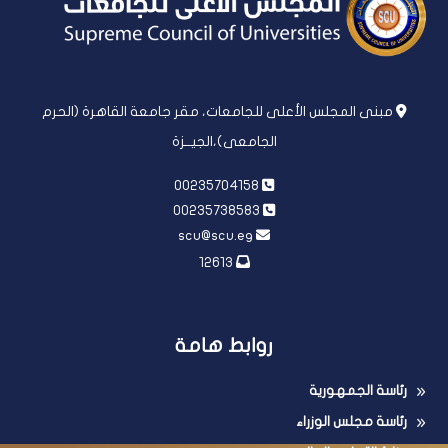
مبنى المجلس الأعلى للجامعات، مقر جامعة القاهرة (الحرم
الجامعى)،الجيــزة
00235704158
00235738583
scu@scu.eg
12613
روابط هامة
رئاسة الجمهورية
رئاسة مجلس الوزراء