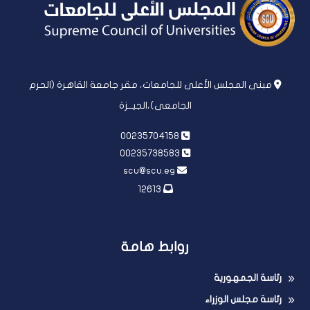
مبنى المجلس الأعلى للجامعات، مقر جامعة القاهرة (الحرم
الجامعى)،الجيــزة
00235704158
00235738583
scu@scu.eg
12613
روابط هامة
رئاسة الجمهورية
رئاسة مجلس الوزراء