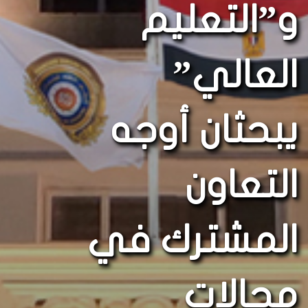
و”التعليم
العالي”
يبحثان أوجه
التعاون
المشترك في
مجالات