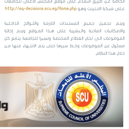
الخاصة عـن طريق التقدم على موقع المجلس الأعلى للجامعات
عـلى شبكة الانـترنت وهو
http://eq-decisions.scu.eg/Home.php
ويتم تحميل جميع المستندات اللازمة واللـوائح الداخلية
والامكانيات المادية والـبشرية على هـذا المـوقع ويتم إحالة
الموضوعات الـى لجان القطاع المختصة وتسيرا للجامعة يتـابع كل
مسئول عن الموضوعات وخـط سيرها حتى يتم الانتـهاء منها مـن
خلال هذا النظام.