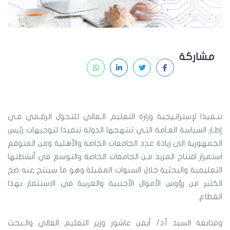
مشاركة
تنـفيذا لإستراتـيجية وزارة التعليم الـعالي للتحول الرقـمي فـي
إطـار السياسة العـامة التـي تنتهجها الدولة تنفيذا لتوجيهات رئيس
الجمهورية الى زيادة عدد الجامعات الخاصة والأهلية ومن المتوقع
استمرار افتتاح المزيد مـن الجامعات الخاصة والتوسع في أنشطتها
التعليمية والبحثية خلال السنوات المقبلة وهو ما سينتج عنه ضخ
الكثير من رؤوس الأموال الأجنبية والعربية في الاستثمار بهذا
القطاع.
ومتابعة السيد أ.د/ أيمن عاشور وزير التعليم العالي والـبحث