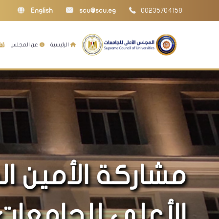
English
scu@scu.eg
00235704158
الرئيسية
عن المجلس
مشاركة الأمين ا
الأعلى للجامعات