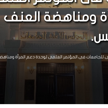
ة ومناهضة العنف
س.
لى للجامعات فى المؤتمر العلمى لوحدة دعم المرأة ومناه