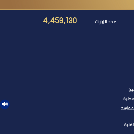
4,459,130
عدد الزيارات
ين
محلية
لمعاهد
لفنية