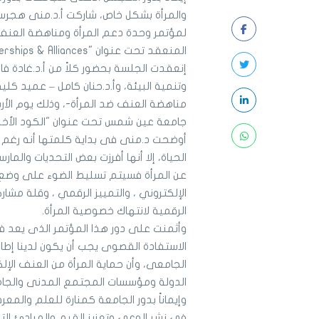
والمرأة بشكل خاص، شاركت أ.د.منى هجرس 
لمؤتمر وحدة دعم المرأة ومناهضة العن
المنعقد تحت عنوان "Partnerships & Alliances" يومى 30:31 مايو 2024.
إنعقدت الجلسة بحضور كلاً من أ.د.غادة 
وتنمية البيئة، وأ.د.حنان كامل – عميد كل
جامعة عين شمس تحت عنوان "الكود الأخل
أوضحت د.منى فى بداية كلمتها أنه رغم ال
الحياة، إلا أنها أفرزت بعض التحديات والم
عن المرأة فسيتم تسليط الضوء على وضع 
الإلكتروني ، والتمييز الرقمي ، وقلة مشار
الرقمية لانتهاك خصوصية المرأة.
وأثمنت على دور هذا المؤتمر الذى يعد 
الاستفادة القصوى يجب أن يكون لدينا إطار
الجامعى، وأن حماية المرأة من العنف ال
الدولة ومؤسسات المجتمع المدنى والجام
وإيماناً بدور الجامعة كمنارة للعلم وا
في نشر الوعي وتعزيز القيم والمبادئ ال