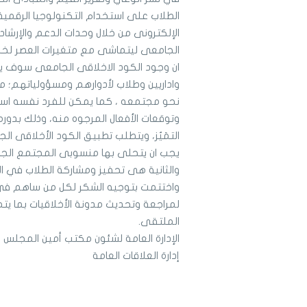
الطلاب على استخدام التكنولوجيا الرقمية 
الإلكترونى من خلال وحدات الدعم والإرشا
الجامعى ليتماشى مع متغيرات العصر لخلق
ان وجود الكود الاخلاقى الجامعى سوف 
واداريين وطلاب لأدوارهم ومسؤولياتهم؛ مما
نحو مجتمعه ، كما يمكن للفرد نفسه است
وتوقعات الأفعال المرجوه منه، وذلك بدور
التمَيٌز، ويتطلب تطبيق الكود الأخلاقى ال
يجب ان يتحلى بها منسوبى المجتمع الجام
والثانية هى تحفيز ومشاركة الطلاب في الح
واختتمت بتوجيه الشكر لكل من ساهم فى
لمراجعة وتحديث مدونة الأخلاقيات بما ي
الملتقى.
الإدارة العامة لشئون مكتب أمين المجلس
إدارة العلاقات العامة