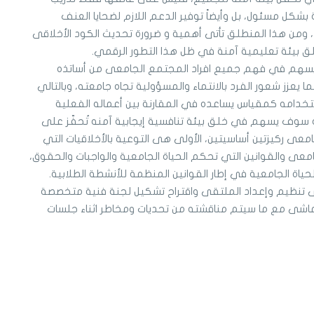
بشكل مسئول، بل وأيضاً توفير الدعم اللازم لضحايا العنف
د، ومن هذا المنطلق تأتى أهمية و ضرورة تحديث الكود الأخلاقى
 بيئة تعليمية آمنة في ظل هذا التطور الرقمي.
يسهم في فهم جميع افراد المجتمع الجامعى من أساتذه
 يعزز شعور الفرد بالانتماء والمسؤولية تجاه جامعته، وبالتالي
خدامه كمقياس يساعده في المقارنة بين أعماله الفعلية
ه سوف يسهم في خلق بيئة تنافسية إيجابية آمنه تُحفّز على
جامعى ركيزتين أساسيتين، الأولى هى التوعية بالأخلاقيات التي
عى والقوانين التي تحكم الحياة الجامعية والواجبات والحقوق،
ياة الجامعية في إطار القوانين المنظمة للأنشطة الطلابية.
 تنظيم وإعداد الملتقى واقتراح تشكيل لجنة فنية متخصصة
تماشى مع ما سيتم مناقشته من تحديات ومخاطر اثناء جلسات