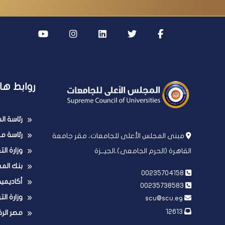
روابط ها
رئاسة ا
رئاسة مج
مبنى المجلس الأعلى للجامعات، مقر جامعة
وزارة ال
القاهرة (الحرم الجامعى)،الجيــزة
بنك الم
00235704158
أكاديمي
00235738583
وزارة الت
scu@scu.eg
12613
مصر الر