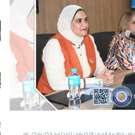
دوره فى مواجهة العنف الإلكترونى للمجتمع ككل بشكل عام