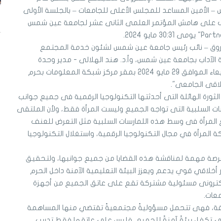
– الأمين المساعد للمجلس الأعلى للجامعات – بالجلسة الأولى
ف على هامش المؤتمر العلمى الثانى عشر لجامعة عين شمس
فاروق – نائب رئيس جامعة عين شمس لشئون خدمة المجتمع
ية الآداب بجامعة عين شمس، وأ.د. هند الهلالى - مدير وحدة
مناهضة العنف ضد المرأة-، وذلك يوم الأربعاء الموافق 29 مايو 2024 بمقر مركز شبكة المعلومات بحرم
اقى الجامعى".
ثورة الهائلة التى أحدثتها التكنولوجيا الرقمية فى جميع جوانب
ارسات السلبية التى تواجه الجميع وليست المرأة فقط، ولأن الملتقى
المرأة فى وسط هذه اللمارسات السلبية مثل التعرض للعنف
كة المرأة في مجال التكنولوجيا الرقمية، واستغلال التكنولوجيا
فرصة مهمة لمناقشة هذه القضايا من جميع جوانبها، ولتحقيق
 أخلاقي قوي يدعم ويعزز البيئة التعليمية الآمنة داخل الحرم
إلكترونى مسئولية مشتركة تقع على عاتق الجميع من أجهزة
عات.
لمعرفة، فهى تتحمل مسؤوليةً مجتمعيةً تقتضي منها المساهمة
تي تكفل بيئةً آمنةً للجميع، فليس على عاتقها فقط تدريب