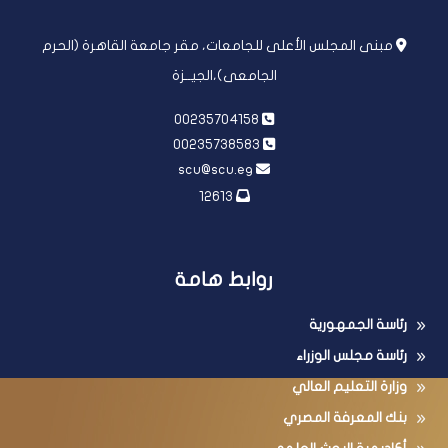
مبنى المجلس الأعلى للجامعات، مقر جامعة القاهرة (الحرم
الجامعى)،الجيــزة
00235704158
00235738583
scu@scu.eg
12613
روابط هامة
رئاسة الجمهورية
رئاسة مجلس الوزراء
وزارة التعليم العالي
بنك المعرفة المصري