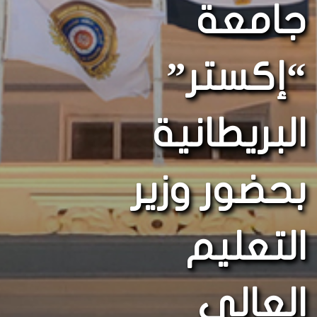
جامعة
“إكستر”
البريطانية
بحضور وزير
التعليم
العالي