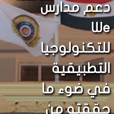
دعم مدارس
We
للتكنولوجيا
التطبيقية
في ضوء ما
حققته من