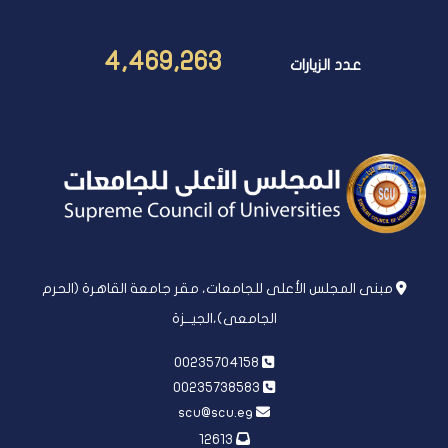
4,469,263
عدد الزيارات
مبنى المجلس الأعلى للجامعات، مقر جامعة القاهرة (الحرم
الجامعى)،الجيــزة
00235704158
00235738583
scu@scu.eg
12613