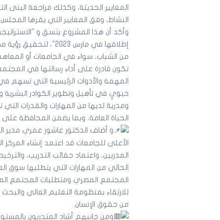
المعايير الحديثة، وكذلك مراجعة البنى التح
النشاط، وفق المعايير التي يقرها المجلس 
وأكد أن هذا المشروع يتسق و "الاستراتيج
من الشباب، سواء في الجامعات أو المعاهد ا
تكون قادرة على أداء رسالتها في المجتمع و
المهمة والأدوات الرئيسية التي تسهم في ت
حيويٍ في تأهيل وتطوير الكوادر البشري
ومدربة لديها من المهارات والقدرات التي
الحياة العامة، وبما يضمن المحافظة على م
و أضاف الدكتور عاشور عمري مدير الم
الأعلى للجامعات قد اعتمد إنشاء المركز 
المدربين، واعتماد حقائب التدريب، والترخيص
الحالي من المهارات التي يتطلبها سوق ا
المجتمع المصري ومتطلبات المجتمع المح
للارتقاء بمنظومة التعليم العالي والبحث
من حقوق الإنسان.
ومن جانبهم أشاد المتدربون بالمستوى