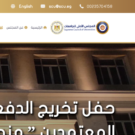
English
scu@scu.eg
00235704158
الرئيسية
عن المجلس
حفل تخريج الدفعة