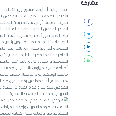
مشاركة
تحت رعاية أ.د.أيمن عاشور وزير التعلي
الأعلى للجامعات ،نظم المركز القومي للت
المركز القومي للتدريب وإعداد القيادات ب
جاء ذلك بحضور أ.د.منى هجرس الأمين المسا
للاعتماد برئاسة أ.د. ناصر الجيزاوي رئيس
الفيوم و أ.د.راوية يحيى رزق نائب رئيس ج
القاهرة و أ.د.خالد عبد اللطيف عمران نا
المنوفية وأ.د.غادة فاروق نائب رئيس جا
أ.د. أحمد سيد حرباوي نائب رئيس جامعة ال
جامعة الإسكندرية و أ.د.جمال محمد هاشم
،حيث سلّم أ.د. مصطفى رفعت أمين عام ال
القومي للتدريب وإعداد القيادات الشهاد
التدريس بمختلف الجامعات المصرية.
وفي كلمته أوضح أ.د. مصطفى رفعت أ
الارتقاء بمنظومة التدريب وإعداد القيادات 
المقدمة بها، وكذلك ضمان كفاءة المدربين 