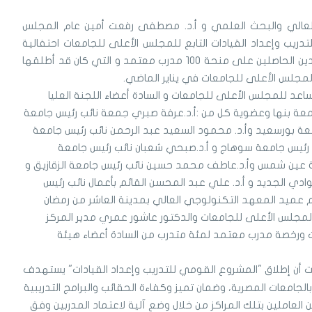
م العالي والبحث العلمي و أ.د. مصطفى رفعت أمين عام المجلس
دريب وإعداد القيادات التابع للمجلس الأعلى للجامعات احتفالية
تخريج الدفعة الأولى من المدربين المعتمدين الحاصلين على منحة ١٠٠ مدرب معتمد و التي كان قد أطلقها
المجلس الأعلى للجامعات في يناير الماضي.
عد للمجلس الأعلى للجامعات و السادة أعضاء اللجنة العليا
 جامعة بنها وعضوية كل من :أ.د.عرفة صبري جمعة نائب رئيس جامعة
امعة بورسعيد وأ.د. محمود السعيد عبد الرحمن نائب رئيس جامعة
ئب رئيس جامعة سوهاج و أ.د.صبحي شعبان نائب رئيس جامعة
معة عين شمس وأ.د.عاطف محمد حسين نائب رئيس جامعة الزقازيق و
وادي الجديد و أ.د. علي عبد المحسن القائم بأعمال نائب رئيس
 عميد المعهد التكنولوجي العالي بمدينة العاشر من رمضان
مجلس الأعلى للجامعات والدكتور عاشور عمري مدير المركز
ات ورخصة مدرب معتمد لمئة متدرب من السادة أعضاء هيئة
ن إطلاق "المشروع القومي للتدريب وإعداد القيادات" يستهدف
بالجامعات المصرية، وضمان تميز وكفاءة الحقائب والبرامج التدريبية
العاملين بتلك المراكز من خلال وضع آلية لاعتماد المدربين وفق