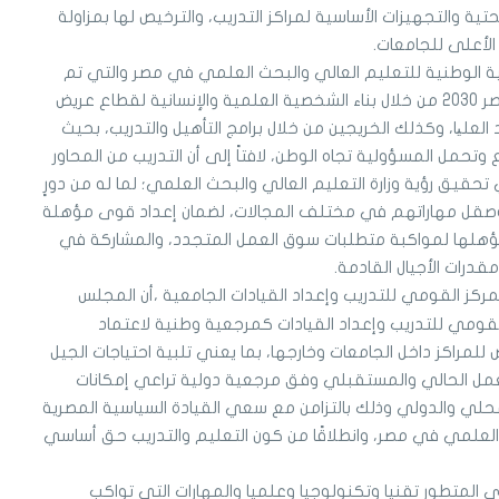
تية والتجهيزات الأساسية لمراكز التدريب، والترخيص لها بمزاولة
الأعلى للجامعات.
ية الوطنية للتعليم العالي والبحث العلمي في مصر والتي تم
إطلاقها في مارس 2023"، لتحقيق رؤية مصر 2030 من خلال بناء الشخصية العلمية والإنسانية لقطاع عريض
لعلیا، وكذلك الخريجين من خلال برامج التأهيل والتدريب، بحيث
تحمل المسؤولية تجاه الوطن، لافتاً إلى أن التدريب من المحاور
حقيق رؤية وزارة التعليم العالي والبحث العلمي؛ لما له من دورٍ
ة وصقل مهاراتهم في مختلف المجالات، لضمان إعداد قوى مؤهلة
 تؤهلها لمواكبة متطلبات سوق العمل المتجدد، والمشاركة في
قدرات الأجيال القادمة.
ركز القومي للتدريب وإعداد القيادات الجامعية ،أن المجلس
القومي للتدريب وإعداد القيادات كمرجعية وطنية لاعتماد
 للمراكز داخل الجامعات وخارجها، بما يعني تلبية احتياجات الجيل
لعمل الحالي والمستقبلي وفق مرجعية دولية تراعي إمكانات
لي والدولي وذلك بالتزامن مع سعي القيادة السياسية المصرية
 العلمي في مصر، وانطلاقًا من كون التعليم والتدريب حق أساسي
 المتطور تقنيا وتكنولوجيا وعلميا والمهارات التي تواكب