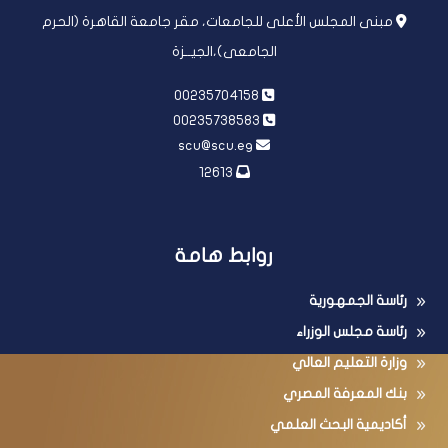
مبنى المجلس الأعلى للجامعات، مقر جامعة القاهرة (الحرم
الجامعى)،الجيــزة
00235704158
00235738583
scu@scu.eg
12613
روابط هامة
رئاسة الجمهورية
رئاسة مجلس الوزراء
وزارة التعليم العالي
بنك المعرفة المصري
أكاديمية البحث العلمي