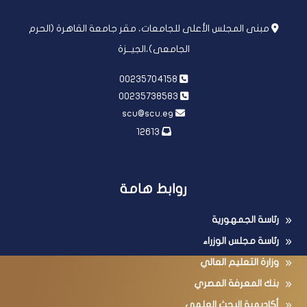
مبنى المجلس الأعلى للجامعات، مقر جامعة القاهرة (الحرم
الجامعى)،الجيــزة
00235704158
00235738583
scu@scu.eg
12613
روابط هامة
رئاسة الجمهورية
رئاسة مجلس الوزراء
وزارة التعليم العالي
بنك المعرفة المصري
أكاديمية البحث العلمي