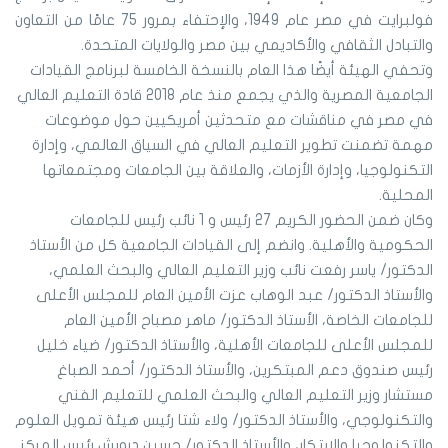
فولبرايت في مصر عام 1949، والإحتفاء بمرور 75 عامًا من التعاون
والتبادل الثقافي والأكاديمي بين مصر والولايات المتحدة.
وتحفي الهيئة أيضًا هذا العام بالنسخة الخامسة لبرنامج القيادات
الجامعية المصرية والذي يجمع منذ عام 2018 قادة التعليم العالي
في مصر في مناقشات مع متحدثين أمريكيين حول موضوعات
مهمة تضمنت تطوير التعليم العالي في السياق العالمي، وإدارة
التكنولوجيا، وإدارة الأزمات، والعلاقة بين الجامعات ومجتمعاتها
المحلية.
وكان ضمن الحضور الكريم 27 رئيس و 1 نائب رئيس للجامعات
الحكومية والأهلية. وانضم إلى القيادات الجامعية كل من الأستاذ
الدكتور/ ياسر رفعت نائب وزير التعليم العالي والبحث العلمي،
والأستاذ الدكتور/ عبد الوهاب عزت الأمين العام للمجلس الأعلى
للجامعات الخاصة، الأستاذ الدكتور/ ماهر مصباح الأمين العام
للمجلس الأعلى للجامعات الأهلية، والأستاذ الدكتور/ ضياء خليل
رئيس صندوق دعم المبتكرين، والأستاذ الدكتور/ أحمد الصباغ
مستشار وزير التعليم العالي والبحث العلمي للتعليم الفني
والتكنولوجي، والأستاذ الدكتور/ ولاء شتا رئيس هيئة تمويل العلوم
والتكنولوجيا والابتكار، والأستاذ الدكتور/ حسين درويش رئيس المركز