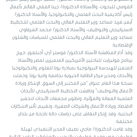
القومي للبحوث، والأستاذة الدكتورة/ جينا الفقي القائم بأعمال
رئيس أكاديمية البحث العلمي والتكنولوجيا، والأستاذ الدكتور/
أيمن فريد مساعد وزير التعليم العالي والبحث العلمي للتخطيط
الاستراتيجي والتوظيف، والأستاذ الدكتور/ محمد الشرقاوي
مساعد وزير التعليم العالي والبحث العلمي للسياسات والشئون
الإقتصادية.
وقد أدار المناقشة الأستاذ الدكتور/ فوستر آري أجبلفور، خريج
برنامج فولبرايت للباحثين الأمريكيين المتميزين لمصر والأستاذ
المتميز للهندسة البيولوجية بمبادرة يوتا للعلوم والتكنولوجيا
والأبحاث ومدير مركز الطاقة الحيوية بجامعة ولاية يوتا. وحملت
نسخة هذا العام عنوان "من المختبر إلى السوق: الإبتكار وريادة
الأعمال والتوظيف" وناقشت التخطيط الاستراتيجي للأبحاث
العلمية الفعالة والمؤثرة، وتطوير مجمعات الأبحاث لتحفيز
الاقتصاد وريادة الأعمال والشركات الصغيرة، وتقييم تأثير الابتكارات
البحثية، وقد إرتكز النقاش على دراسات حالة ناجحة من بلدان
مختلفة.
وقد قامت الدكتورة/ ماجي نصيف المدير التنفيذي لهيئة
فولبرايت مصر وفريق فولبرايت بالترحيب بالمشاركين البارزين التالية