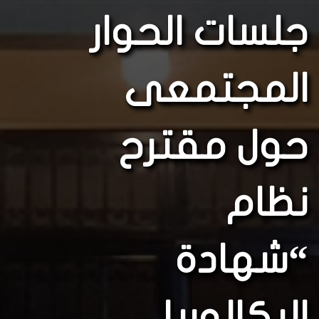
جلسات الحوار
المجتمعى
حول مقترح
نظام
“شهادة
البكالوريا