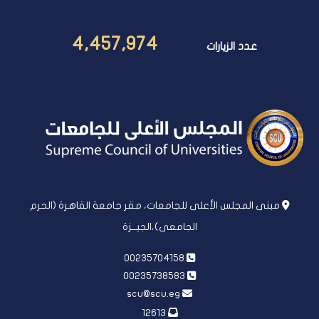
4,457,974
عدد الزيارات
مبنى المجلس الأعلى للجامعات، مقر جامعة القاهرة (الحرم
الجامعى)،الجيــزة
00235704158
00235738583
scu@scu.eg
12613