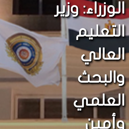
الوزراء: وزير
التعليم
العالي
والبحث
العلمي
وأمين