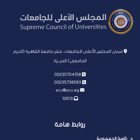
مبنى المجلس الأعلى للجامعات، مقر جامعة القاهرة (الحرم
الجامعى)،الجيــزة
00235704158
00235738583
scu@scu.eg
12613
روابط هامة