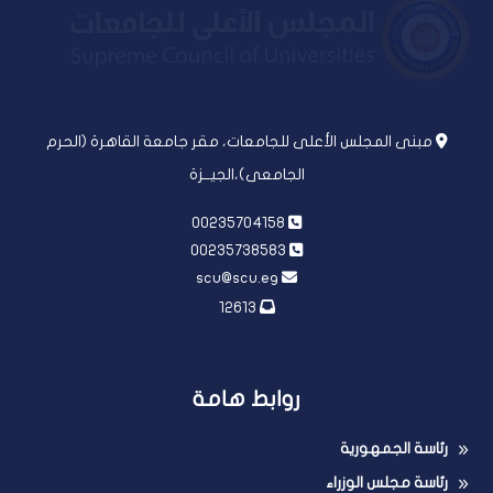
مبنى المجلس الأعلى للجامعات، مقر جامعة القاهرة (الحرم
الجامعى)،الجيــزة
00235704158
00235738583
scu@scu.eg
12613
روابط هامة
رئاسة الجمهورية
رئاسة مجلس الوزراء